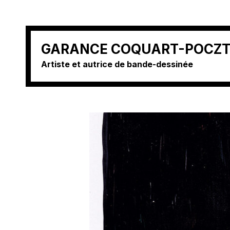
Aller
GARANCE COQUART-POCZ
au
Artiste et autrice de bande-dessinée
contenu
(Pressez
Entrée)