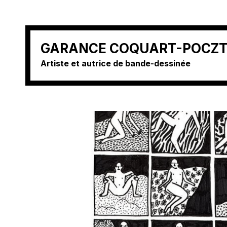
Aller
GARANCE COQUART-POCZ
au
Artiste et autrice de bande-dessinée
contenu
(Pressez
Entrée)