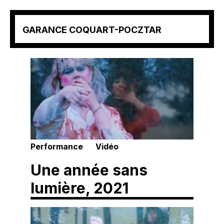
Aller
GARANCE COQUART-POCZTAR
au
contenu
(Pressez
Entrée)
Performance
Vidéo
Une année sans
lumière, 2021