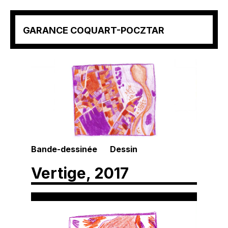
Aller
GARANCE COQUART-POCZTAR
au
contenu
(Pressez
Entrée)
Bande-dessinée
Dessin
Vertige, 2017