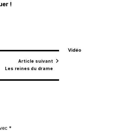
uer !
Vidéo
Article suivant
Les reines du drame
avec
*