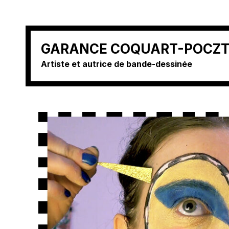
Aller
GARANCE COQUART-POCZ
au
Artiste et autrice de bande-dessinée
contenu
(Pressez
Entrée)