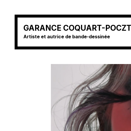
Aller
GARANCE COQUART-POCZ
au
Artiste et autrice de bande-dessinée
contenu
(Pressez
Entrée)