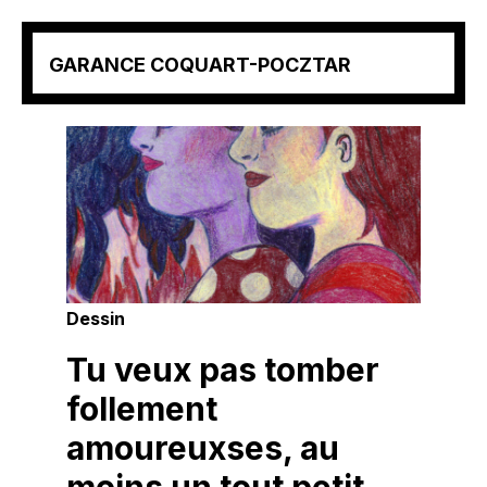
Aller
GARANCE COQUART-POCZTAR
au
contenu
(Pressez
Entrée)
Dessin
Tu veux pas tomber
follement
amoureuxses, au